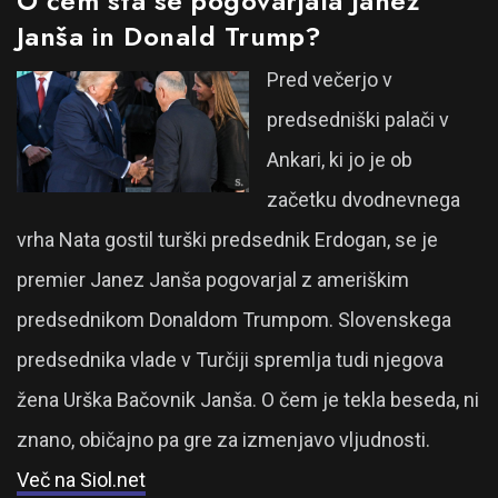
O čem sta se pogovarjala Janez
Janša in Donald Trump?
Pred večerjo v
predsedniški palači v
Ankari, ki jo je ob
začetku dvodnevnega
vrha Nata gostil turški predsednik Erdogan, se je
premier Janez Janša pogovarjal z ameriškim
predsednikom Donaldom Trumpom. Slovenskega
predsednika vlade v Turčiji spremlja tudi njegova
žena Urška Bačovnik Janša. O čem je tekla beseda, ni
znano, običajno pa gre za izmenjavo vljudnosti.
Več na Siol.net