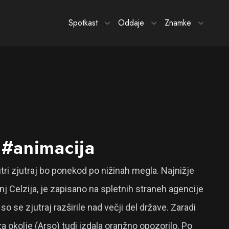
Spotkast
Oddaje
Znamke
 #animacija
ri zjutraj bo ponekod po nižinah megla. Najnižje
nj Celzija, je zapisano na spletnih straneh agencije
o se zjutraj razširile nad večji del države. Zaradi
 okolje (Arso) tudi izdala oranžno opozorilo. Po