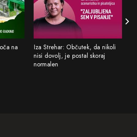
Koča na
Iza Strehar: Občutek, da nikoli
Sa
nisi dovolj, je postal skoraj
M
normalen