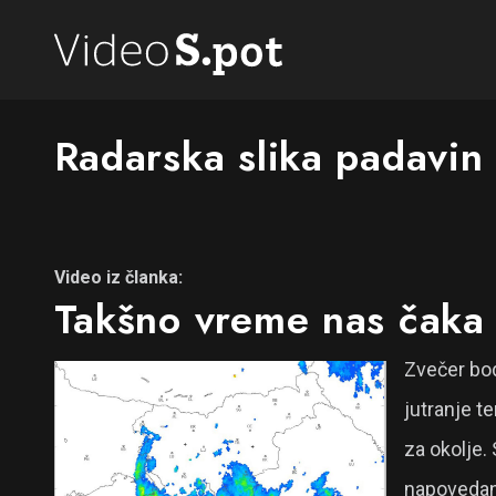
Radarska slika padavin
Video iz članka:
Takšno vreme nas čaka z
Zvečer bod
jutranje t
za okolje. 
napovedani