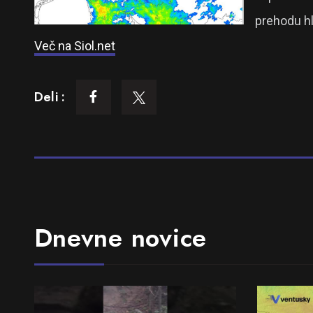
prehodu hl
Več na Siol.net
Deli :
Dnevne novice