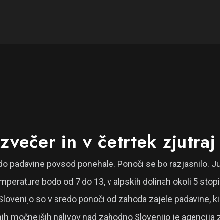
večer in v četrtek zjutraj
o padavine povsod ponehale. Ponoči se bo razjasnilo. Jut
emperature bodo od 7 do 13, v alpskih dolinah okoli 5 stopi
Slovenijo so v sredo ponoči od zahoda zajele padavine, ki s
h močnejših nalivov nad zahodno Slovenijo je agencija za