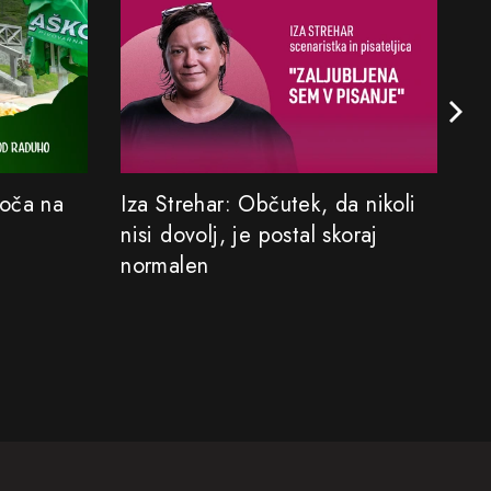
Koča na
Iza Strehar: Občutek, da nikoli
Sa
nisi dovolj, je postal skoraj
M
normalen