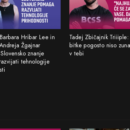
 Barbara Hribar Lee in
Tadej Zbičajnik Triiiple
 Andreja Žgajnar
bitke pogosto niso zun
 Slovensko znanje
v tebi
azvijati tehnologije
sti