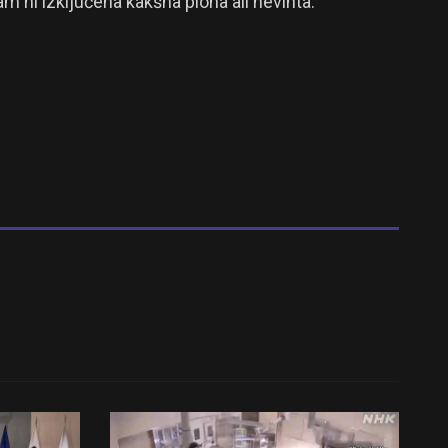
m ni izključena kakšna ploha ali nevihta.