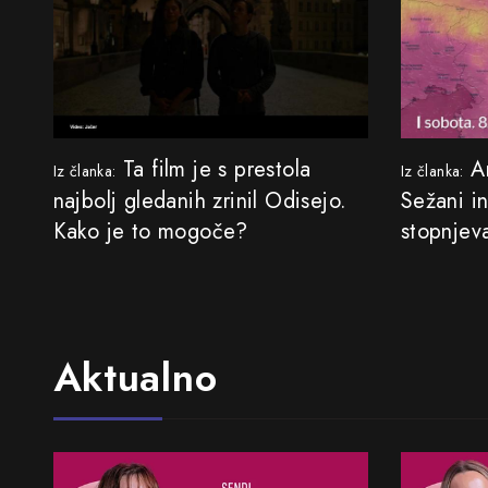
Ta film je s prestola
Ar
Iz članka:
Iz članka:
najbolj gledanih zrinil Odisejo.
Sežani i
Kako je to mogoče?
stopnjev
Aktualno