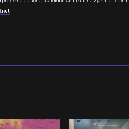
pretežno oblačno, popoldne se bo delno zjasnilo. Tu in ta
l.net