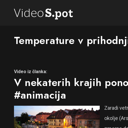
Temperature v prihodnj
Video iz članka:
V nekaterih krajih pon
#animacija
Zaradi vet
okolje (Ar