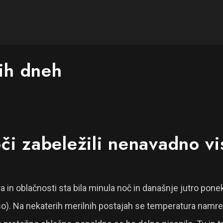
ih dneh
oči zabeležili nenavadno v
ra in oblačnosti sta bila minula noč in današnje jutro pon
so). Na nekaterih merilnih postajah se temperatura namreč