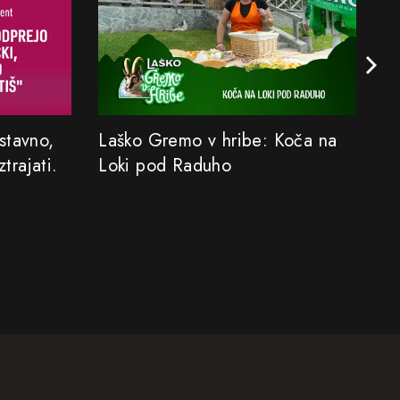
stavno,
Laško Gremo v hribe: Koča na
Iz
ztrajati.
Loki pod Raduho
ni
n