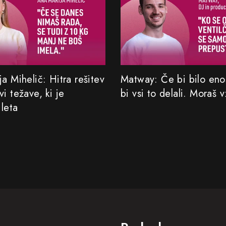
a Mihelič: Hitra rešitev
Matway: Če bi bilo eno
i težave, ki je
bi vsi to delali. Moraš v
 leta