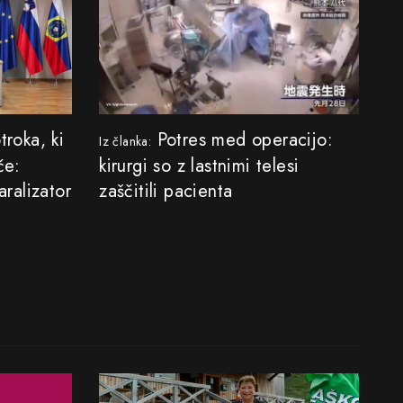
troka, ki
Potres med operacijo:
Iz članka:
če:
kirurgi so z lastnimi telesi
aralizator
zaščitili pacienta