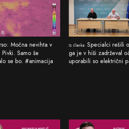
so: Močna nevihta v
Specialci rešili o
Iz članka:
n Pivki. Samo še
ga je v hiši zadrževal o
alo se bo. #animacija
uporabili so električni p