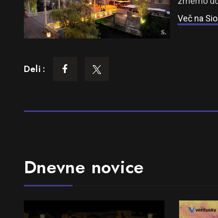
zmerno do 
Več na Sio
Deli :
Dnevne novice