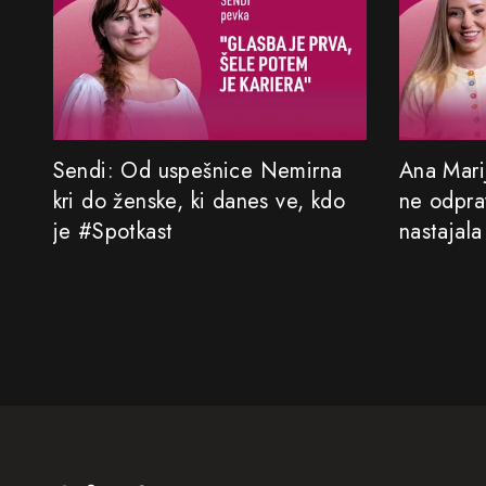
Sendi: Od uspešnice Nemirna
Ana Marij
kri do ženske, ki danes ve, kdo
ne odprav
je #Spotkast
nastajala