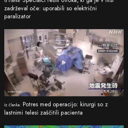
Specialci rešili otroka, ki ga je v hiši
Iz članka:
zadrževal oče: uporabili so električni
paralizator
Potres med operacijo: kirurgi so z
Iz članka:
lastnimi telesi zaščitili pacienta