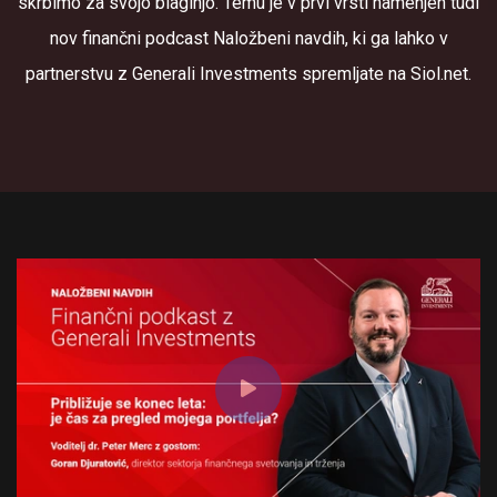
skrbimo za svojo blaginjo. Temu je v prvi vrsti namenjen tudi
nov finančni podcast Naložbeni navdih, ki ga lahko v
partnerstvu z Generali Investments spremljate na Siol.net.