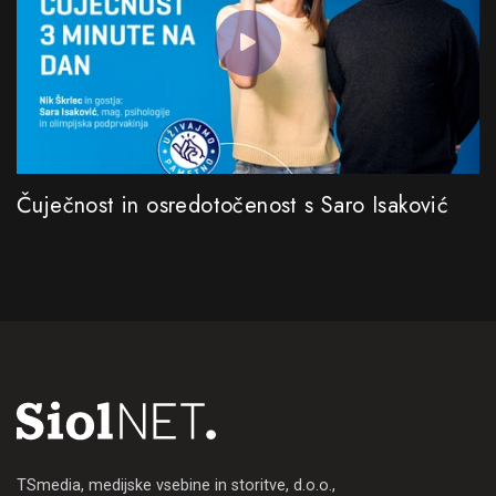
Čuječnost in osredotočenost s Saro Isaković
TSmedia, medijske vsebine in storitve, d.o.o.,