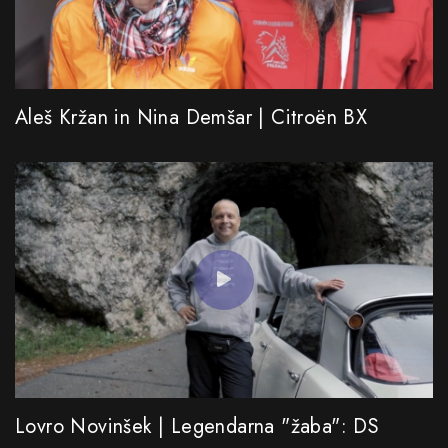
Aleš Kržan in Nina Demšar | Citroën BX
Lovro Novinšek | Legendarna "žaba": DS