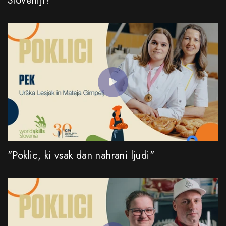
Sloveniji?
"Poklic, ki vsak dan nahrani ljudi"