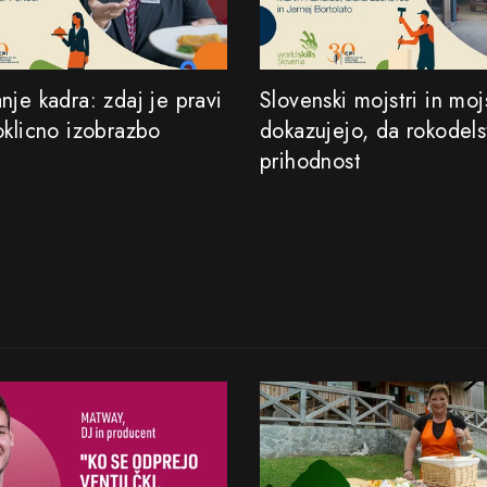
je kadra: zdaj je pravi
Slovenski mojstri in mojs
oklicno izobrazbo
dokazujejo, da rokodel
prihodnost