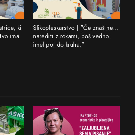
trice, ki
Slikopleskarstvo | "Če znaš nekaj
stvo ima
narediti z rokami, boš vedno
imel pot do kruha."