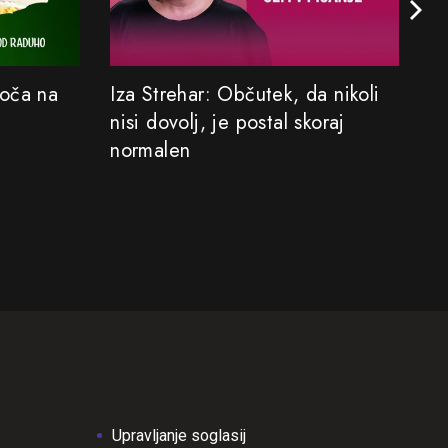
Koča na
Iza Strehar: Občutek, da nikoli
Sa
nisi dovolj, je postal skoraj
M
normalen
Upravljanje soglasij