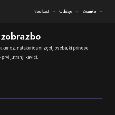
Spotkast
Oddaje
Znamke
 izobrazbo
akar oz. natakarica ni zgolj oseba, ki prinese
prvi jutranji kavici.