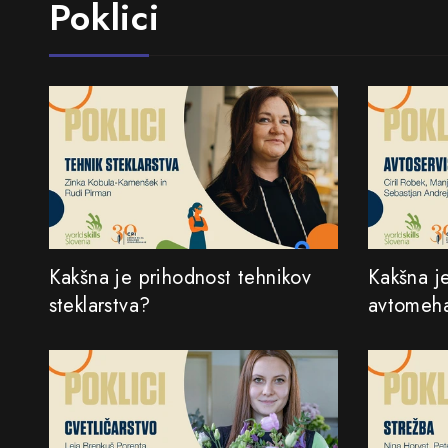
Poklici
Kakšna je prihodnost tehnikov
Kakšna j
steklarstva?
avtomeha