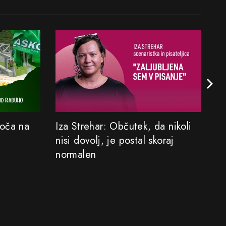
Koča na
Iza Strehar: Občutek, da nikoli
Sa
nisi dovolj, je postal skoraj
M
normalen