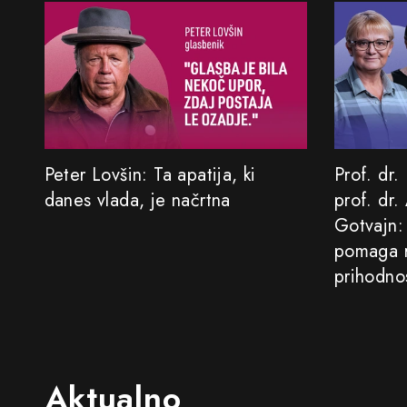
Peter Lovšin: Ta apatija, ki
Prof. dr.
danes vlada, je načrtna
prof. dr.
Gotvajn:
pomaga r
prihodno
Aktualno