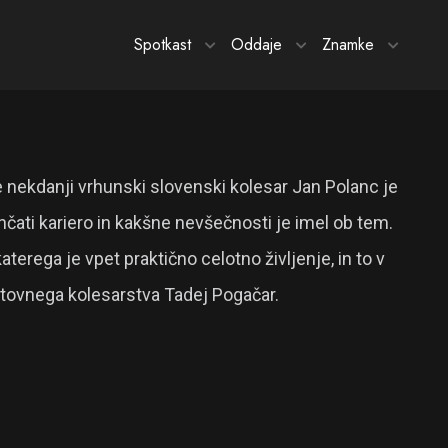
Spotkast
Oddaje
Znamke
že nekdanji vrhunski slovenski kolesar Jan Polanc je
čati kariero in kakšne nevšečnosti je imel ob tem.
terega je vpet praktično celotno življenje, in to v
 svetovnega kolesarstva Tadej Pogačar.