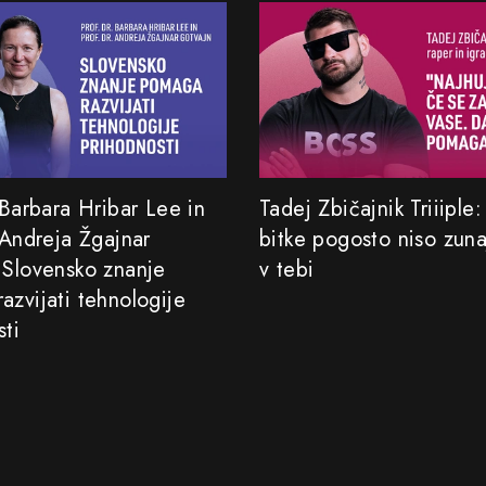
 Barbara Hribar Lee in
Tadej Zbičajnik Triiiple
 Andreja Žgajnar
bitke pogosto niso zun
 Slovensko znanje
v tebi
azvijati tehnologije
sti