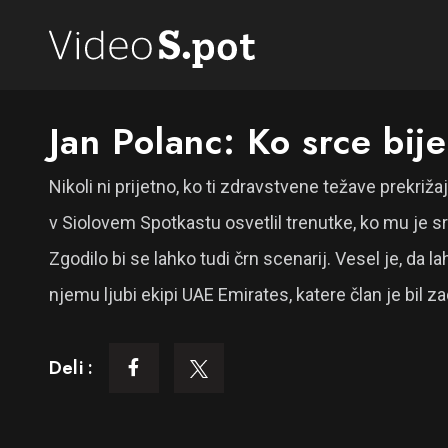
Jan Polanc: Ko srce bi
Nikoli ni prijetno, ko ti zdravstvene težave prekri
v Siolovem Spotkastu osvetlil trenutke, ko mu je s
Zgodilo bi se lahko tudi črn scenarij. Vesel je, da 
njemu ljubi ekipi UAE Emirates, katere član je bil z
Deli :