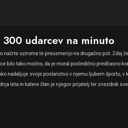
je 300 udarcev na minuto
žajo načrte oziroma te preusmerijo na drugačno pot. Zdaj 
rce bilo tako močno, da je moral posledično predčasno kon
lahko nadaljuje svoje poslanstvo v njemu ljubem športu, v ka
adnja leta in katere član je njegov prijatelj ter zvezdnik