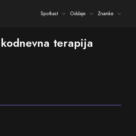
Spotkast
Oddaje
Znamke
akodnevna terapija