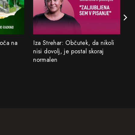
Koča na
Iza Strehar: Občutek, da nikoli
Sa
nisi dovolj, je postal skoraj
M
normalen