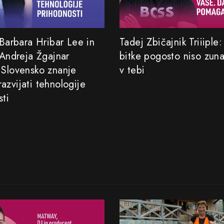
 Barbara Hribar Lee in
Tadej Zbičajnik Triiiple
 Andreja Žgajnar
bitke pogosto niso zun
 Slovensko znanje
v tebi
azvijati tehnologije
sti