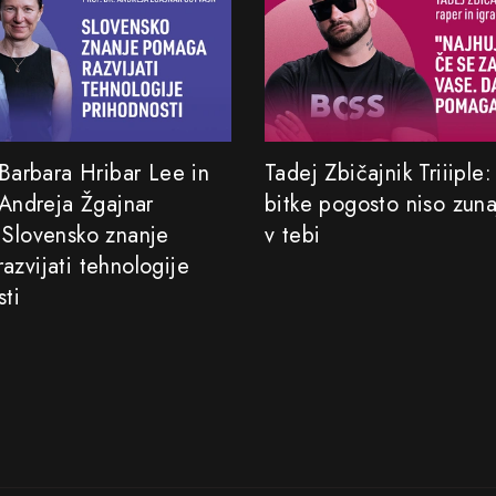
 Barbara Hribar Lee in
Tadej Zbičajnik Triiiple
 Andreja Žgajnar
bitke pogosto niso zun
 Slovensko znanje
v tebi
azvijati tehnologije
sti