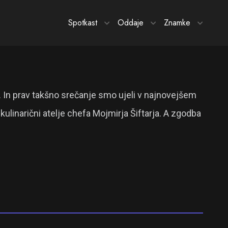
Spotkast
Oddaje
Znamke
st. In prav takšno srečanje smo ujeli v najnovejšem
ulinarični atelje chefa Mojmirja Šiftarja. A zgodba