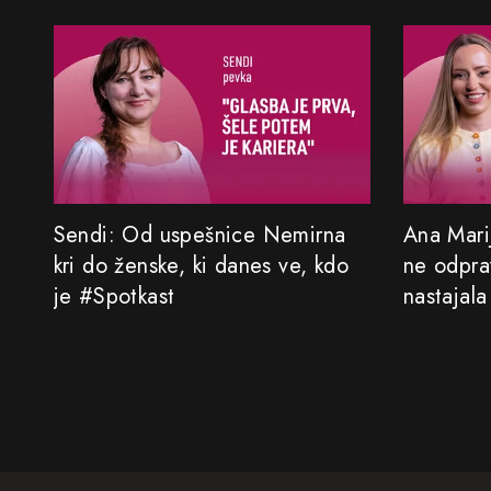
Sendi: Od uspešnice Nemirna
Ana Marij
kri do ženske, ki danes ve, kdo
ne odprav
je #Spotkast
nastajala