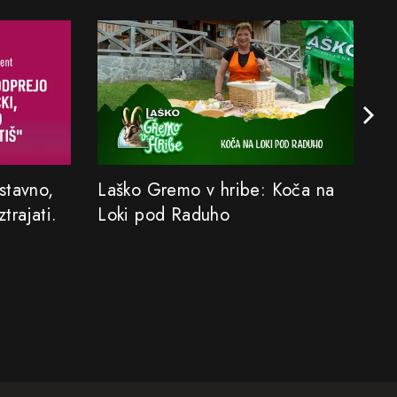
stavno,
Laško Gremo v hribe: Koča na
Iz
ztrajati.
Loki pod Raduho
ni
n