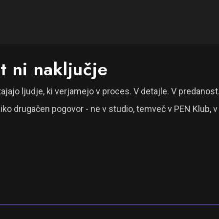
t ni naključje
tajajo ljudje, ki verjamejo v proces. V detajle. V predano
iko drugačen pogovor - ne v studio, temveč v PEN Klub, v k