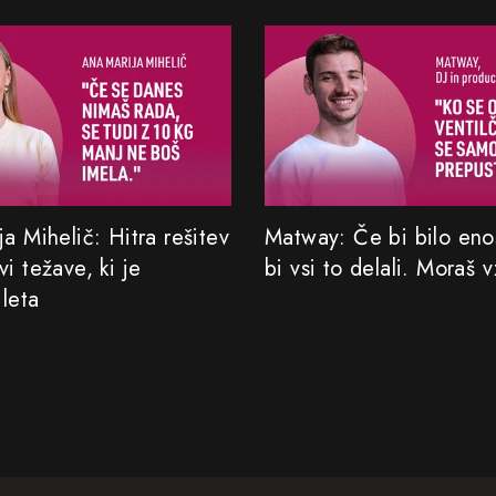
a Mihelič: Hitra rešitev
Matway: Če bi bilo eno
i težave, ki je
bi vsi to delali. Moraš v
 leta