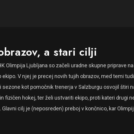
brazov, a stari cilji
HK Olimpija Ljubljana so začeli uradne skupne priprave na
 ekipo. V njej je precej novih tujih obrazov, med temi tud
ri sezone kot pomočnik trenerja v Salzburgu osvojil štiri na
n fizičen hokej, ter želi ustvariti ekipo, proti kateri drugi 
a. Glavni cilj je (neposreden) preboj v končnico, kar Olimp