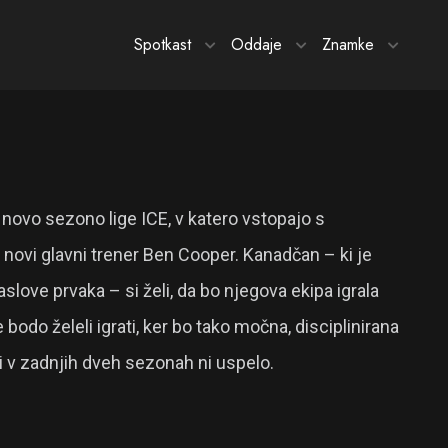
Spotkast
Oddaje
Znamke
 novo sezono lige ICE, v katero vstopajo s
i novi glavni trener Ben Cooper. Kanadčan – ki je
slove prvaka – si želi, da bo njegova ekipa igrala
ne bodo želeli igrati, ker bo tako močna, disciplinirana
iji v zadnjih dveh sezonah ni uspelo.