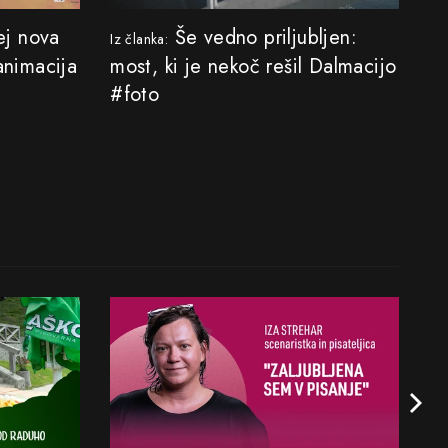
j nova
Še vedno priljubljen:
Iz članka:
nimacija
most, ki je nekoč rešil Dalmacijo
#foto