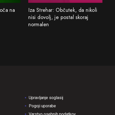
Koča na
Iza Strehar: Občutek, da nikoli
Sa
nisi dovolj, je postal skoraj
M
normalen
Upravljanje soglasij
Pogoji uporabe
Varstvo osebnih podatkov