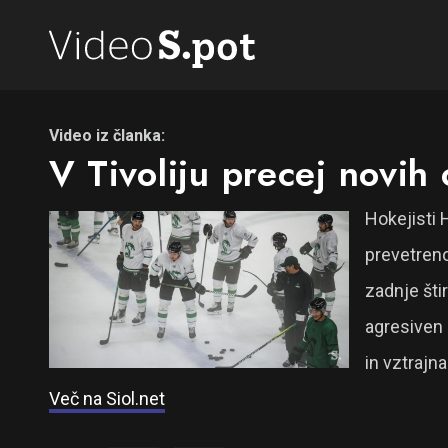
Video iz članka:
V Tivoliju precej novih o
Hokejisti 
prevetreno
zadnje šti
agresiven i
in vztrajn
Več na Siol.net