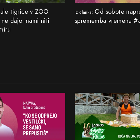
le tigrice v ZOO
Od sobote napre
Iz članka:
 ne dajo mami niti
sprememba vremena #a
miru