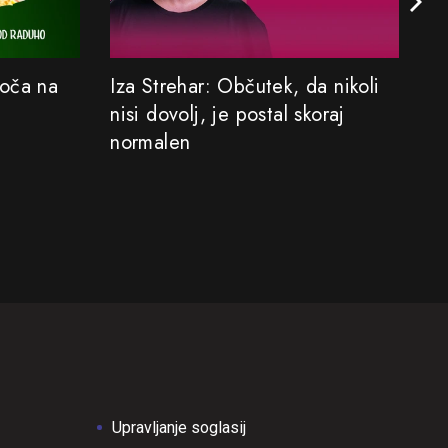
Koča na
Iza Strehar: Občutek, da nikoli
Sa
nisi dovolj, je postal skoraj
M
normalen
Upravljanje soglasij