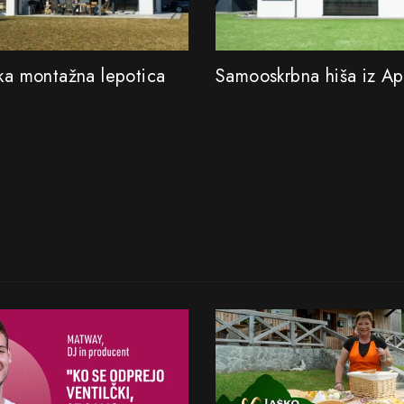
ska montažna lepotica
Samooskrbna hiša iz A