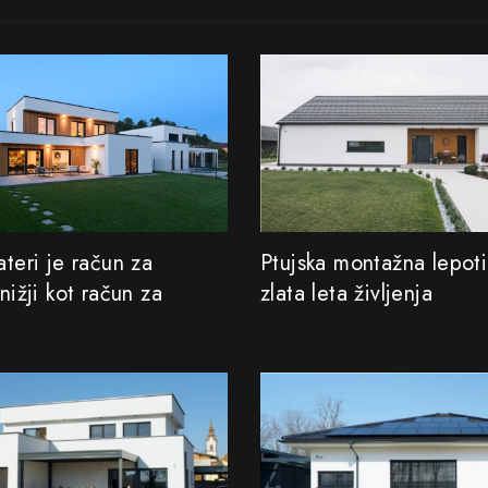
ateri je račun za
Ptujska montažna lepot
 nižji kot račun za
zlata leta življenja