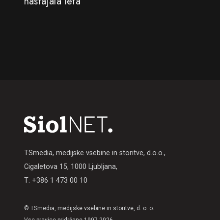
nastajala leta
TSmedia, medijske vsebine in storitve, d.o.o.,
Cigaletova 15, 1000 Ljubljana,
T: +386 1 473 00 10
© TSmedia, medijske vsebine in storitve, d. o. o.