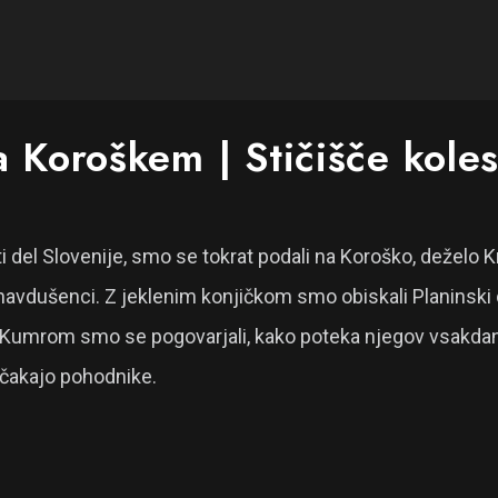
 Koroškem | Stičišče koles
ti del Slovenije, smo se tokrat podali na Koroško, deželo K
ki navdušenci. Z jeklenim konjičkom smo obiskali Planinski
 Kumrom smo se pogovarjali, kako poteka njegov vsakdan v
 čakajo pohodnike.