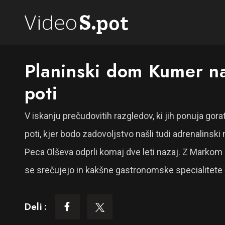
Planinski dom Kumer na
poti
V iskanju prečudovitih razgledov, ki jih ponuja gora
poti, kjer bodo zadovoljstvo našli tudi adrenalins
Peca Olševa odprli komaj dve leti nazaj. Z Markom
se srečujejo in kakšne gastronomske specialitete
Deli :