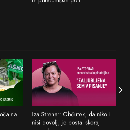
in pohodniških poti
Koča na
Iza Strehar: Občutek, da nikoli
Sa
nisi dovolj, je postal skoraj
M