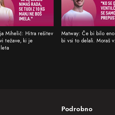
a Mihelič: Hitra rešitev
Matway: Če bi bilo eno
i težave, ki je
bi vsi to delali. Moraš v
 leta
Podrobno