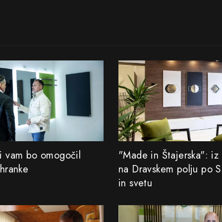
ki vam bo omogočil
"Made in Štajerska": iz
ihranke
na Dravskem polju po Sl
in svetu