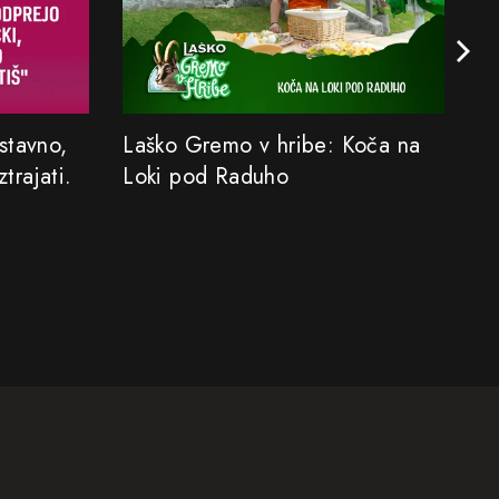
stavno,
Laško Gremo v hribe: Koča na
Iz
ztrajati.
Loki pod Raduho
ni
n