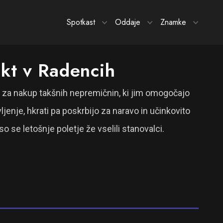
Spotkast
Oddaje
Znamke
ekt v Radencih
ča za nakup takšnih nepremičnin, ki jim omogočajo
ljenje, hkrati pa poskrbijo za naravo in učinkovito
o se letošnje poletje že vselili stanovalci.