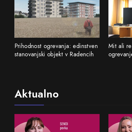
Prihodnost ogrevanja: edinstven
Mit ali r
stanovanjski objekt v Radencih
ogrevan
Aktualno