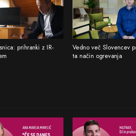
esnica: prihranki z IR-
Vedno več Slovencev p
jem
ta način ogrevanja