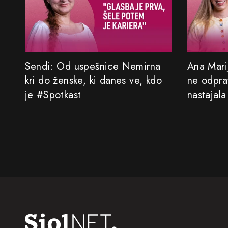
Sendi: Od uspešnice Nemirna
Ana Marij
kri do ženske, ki danes ve, kdo
ne odprav
je #Spotkast
nastajala