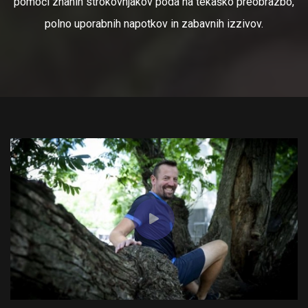
pomoči znanih strokovnjakov poda na tekaško preobrazbo,
polno uporabnih napotkov in zabavnih izzivov.