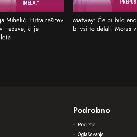
a Mihelič: Hitra rešitev
Matway: Če bi bilo eno
i težave, ki je
bi vsi to delali. Moraš v
 leta
Podrobno
Podjetje
Oglaševanje