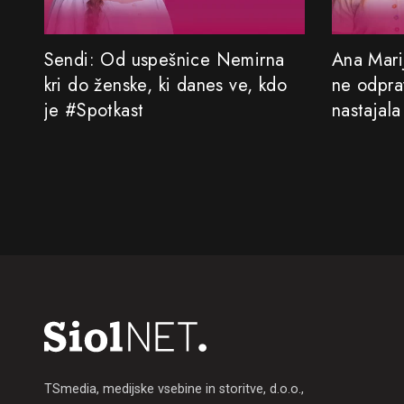
Sendi: Od uspešnice Nemirna
Ana Marij
kri do ženske, ki danes ve, kdo
ne odprav
je #Spotkast
nastajala
TSmedia, medijske vsebine in storitve, d.o.o.,