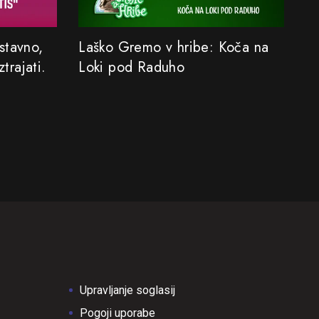
stavno,
Laško Gremo v hribe: Koča na
Iz
ztrajati.
Loki pod Raduho
ni
n
Upravljanje soglasij
Pogoji uporabe