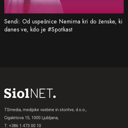
Sendi: Od uspešnice Nemirna kri do ženske, ki
danes ve, kdo je #Spotkast
TSmedia, medijske vsebine in storitve, d.o.o.,
Cigaletova 15, 1000 Ljubljana,
T: +386 1 473 00 10