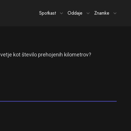
Spotkast
Oddaje
Znamke
ivetje kot število prehojenih kilometrov?