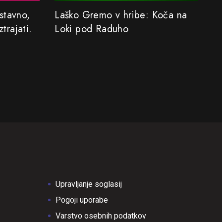
stavno,
Laško Gremo v hribe: Koča na
Iz
ztrajati.
Loki pod Raduho
ni
n
Upravljanje soglasij
Pogoji uporabe
Varstvo osebnih podatkov