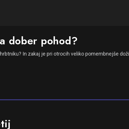
za dober pohod?
ahrbtniku? In zakaj je pri otrocih veliko pomembnejše dož
tij