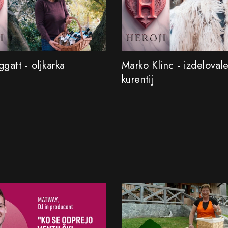
gatt - oljkarka
Marko Klinc - izdeloval
kurentij