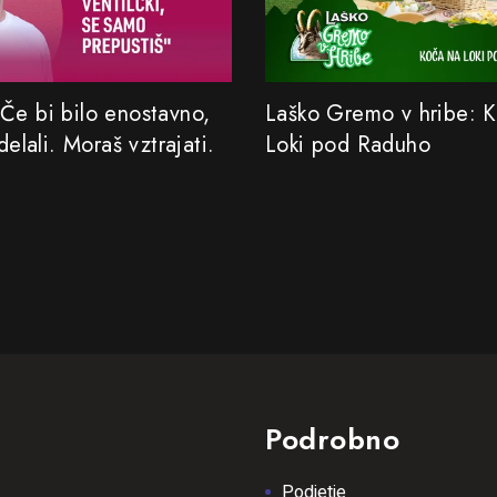
Če bi bilo enostavno,
Laško Gremo v hribe: 
 delali. Moraš vztrajati.
Loki pod Raduho
Podrobno
Podjetje