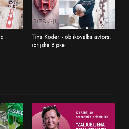
ec
Tina Koder - oblikovalka avtorske
idrijske čipke