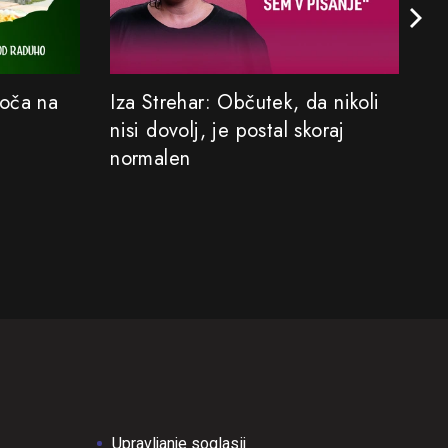
Koča na
Iza Strehar: Občutek, da nikoli
Sa
nisi dovolj, je postal skoraj
M
normalen
Upravljanje soglasij