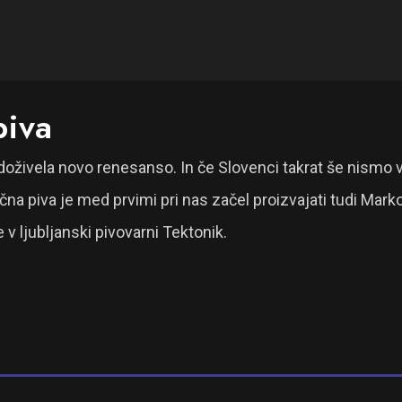
piva
oživela novo renesanso. In če Slovenci takrat še nismo vedel
piva je med prvimi pri nas začel proizvajati tudi Marko 
 v ljubljanski pivovarni Tektonik.